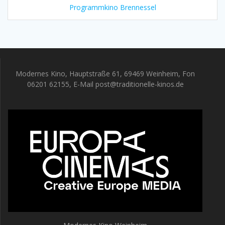
Programmkino Brennessel
Modernes Kino, Hauptstraße 61, 69469 Weinheim, Fon
06201 62155, E-Mail post@traditionelle-kinos.de