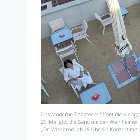
Das Moderne Theater eröffnet die Kinoga
25. Mai gibt die Band um den Weinheimer 
„Dr. Wisebrod“ ab 19 Uhr ein Konzert mi