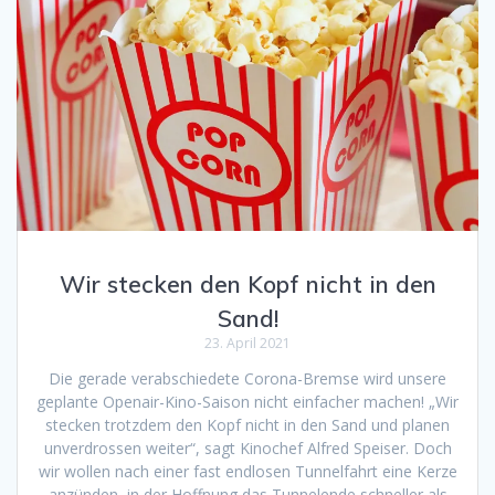
Wir stecken den Kopf nicht in den
Sand!
23. April 2021
Die gerade verabschiedete Corona-Bremse wird unsere
geplante Openair-Kino-Saison nicht einfacher machen! „Wir
stecken trotzdem den Kopf nicht in den Sand und planen
unverdrossen weiter“, sagt Kinochef Alfred Speiser. Doch
wir wollen nach einer fast endlosen Tunnelfahrt eine Kerze
anzünden, in der Hoffnung das Tunnelende schneller als