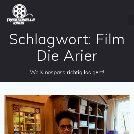
Zum
Inhalt
springen
Schlagwort:
Film
Die Arier
Wo Kinospass richtig los geht!