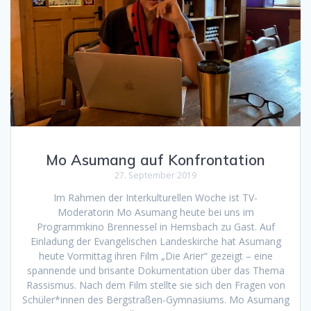
Mo Asumang auf Konfrontation
27. September 2019
Im Rahmen der Interkulturellen Woche ist TV-
Moderatorin Mo Asumang heute bei uns im
Programmkino Brennessel in Hemsbach zu Gast. Auf
Einladung der Evangelischen Landeskirche hat Asumang
heute Vormittag ihren Film „Die Arier“ gezeigt – eine
spannende und brisante Dokumentation über das Thema
Rassismus. Nach dem Film stellte sie sich den Fragen von
Schüler*innen des Bergstraßen-Gymnasiums. Mo Asumang