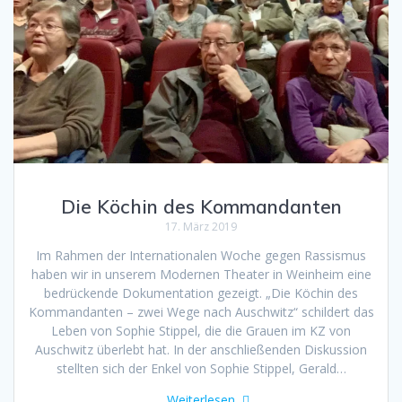
Die Köchin des Kommandanten
17. März 2019
Im Rahmen der Internationalen Woche gegen Rassismus
haben wir in unserem Modernen Theater in Weinheim eine
bedrückende Dokumentation gezeigt. „Die Köchin des
Kommandanten – zwei Wege nach Auschwitz“ schildert das
Leben von Sophie Stippel, die die Grauen im KZ von
Auschwitz überlebt hat. In der anschließenden Diskussion
stellten sich der Enkel von Sophie Stippel, Gerald…
Weiterlesen