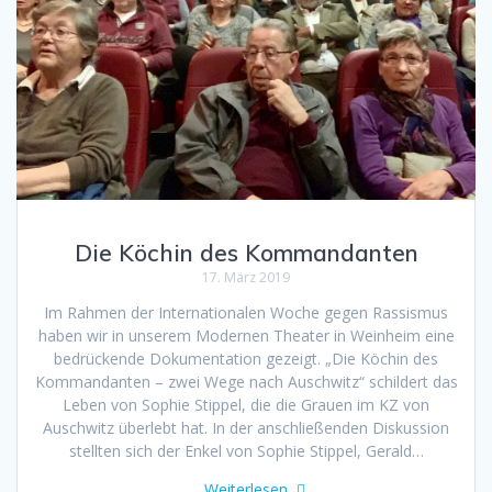
Die Köchin des Kommandanten
17. März 2019
Im Rahmen der Internationalen Woche gegen Rassismus
haben wir in unserem Modernen Theater in Weinheim eine
bedrückende Dokumentation gezeigt. „Die Köchin des
Kommandanten – zwei Wege nach Auschwitz“ schildert das
Leben von Sophie Stippel, die die Grauen im KZ von
Auschwitz überlebt hat. In der anschließenden Diskussion
stellten sich der Enkel von Sophie Stippel, Gerald…
Weiterlesen