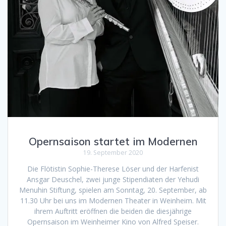
Opernsaison startet im Modernen
19. September 2020
Die Flötistin Sophie-Therese Löser und der Harfenist
Ansgar Deuschel, zwei junge Stipendiaten der Yehudi
Menuhin Stiftung, spielen am Sonntag, 20. September, ab
11.30 Uhr bei uns im Modernen Theater in Weinheim. Mit
ihrem Auftritt eröffnen die beiden die diesjährige
Opernsaison im Weinheimer Kino von Alfred Speiser.