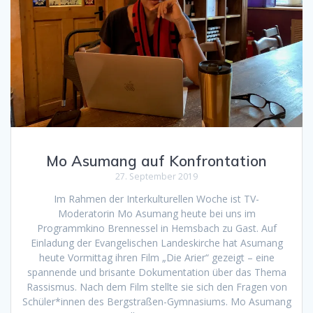
Mo Asumang auf Konfrontation
27. September 2019
Im Rahmen der Interkulturellen Woche ist TV-
Moderatorin Mo Asumang heute bei uns im
Programmkino Brennessel in Hemsbach zu Gast. Auf
Einladung der Evangelischen Landeskirche hat Asumang
heute Vormittag ihren Film „Die Arier“ gezeigt – eine
spannende und brisante Dokumentation über das Thema
Rassismus. Nach dem Film stellte sie sich den Fragen von
Schüler*innen des Bergstraßen-Gymnasiums. Mo Asumang