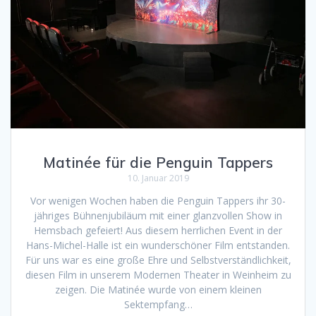
Matinée für die Penguin Tappers
10. Januar 2019
Vor wenigen Wochen haben die Penguin Tappers ihr 30-
jähriges Bühnenjubiläum mit einer glanzvollen Show in
Hemsbach gefeiert! Aus diesem herrlichen Event in der
Hans-Michel-Halle ist ein wunderschöner Film entstanden.
Für uns war es eine große Ehre und Selbstverständlichkeit,
diesen Film in unserem Modernen Theater in Weinheim zu
zeigen. Die Matinée wurde von einem kleinen
Sektempfang…