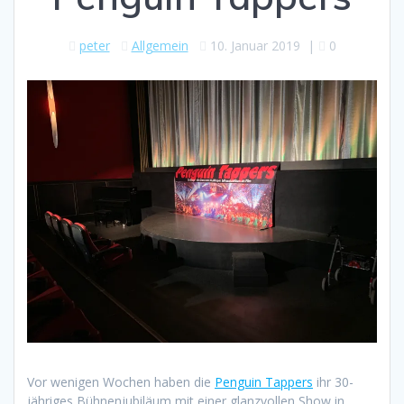
peter
Allgemein
10. Januar 2019
|
0
Vor wenigen Wochen haben die
Penguin Tappers
ihr 30-
jähriges Bühnenjubiläum mit einer glanzvollen Show in