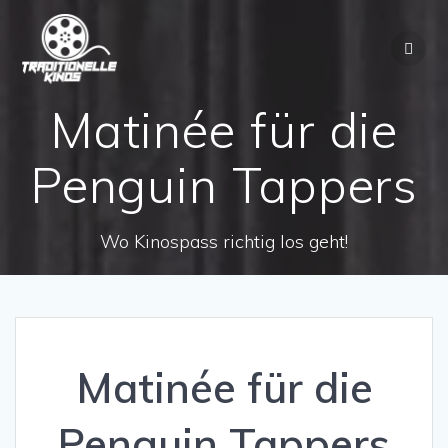
Zum
Inhalt
springen
Matinée für die
Penguin Tappers
Wo Kinospass richtig los geht!
Matinée für die
Penguin Tappers