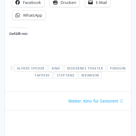
Facebook
Drucken
E-Mail
WhatsApp
Gefällt mir:
ALFRED SPEISER
KINO
MODERNES THEATER
PENGUIN
TAPPERS
STEPTANZ
WEINHEIM
Beitragsnavigation
Nächster
Weiter:
Kino für Senioren!
Beitrag: