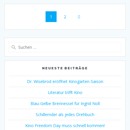
Beitragsnavigation
Seite
Seite
1
2
Suche
nach:
NEUESTE BEITRÄGE
Dr. Wisebrod eröffnet Kinogarten-Saison
Literatur trifft Kino
Blau-Gelbe Brennessel für Ingrid Noll
Schillernder als jedes Drehbuch
Kino Freedom Day muss schnell kommen!