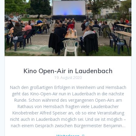
Kino Open-Air in Laudenbach
19. August 2020
Nach den großartigen Erfolgen in Weinheim und Hemsbach
geht das Kino-Open-Air nun in Laudenbach in die nächste
Runde. Schon während des vergangenen Open-Airs am
Rathaus von Hemsbach fragten viele Laudenbacher
Kinobetreiber Alfred Speiser an, ob so eine Veranstaltung
nicht auch in Laudenbach möglich sei. Und sie ist möglich –
nach einem Gespräch zwischen Bürgermeister Benjamin…