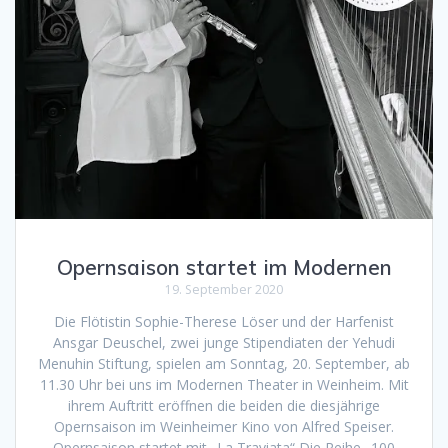
Opernsaison startet im Modernen
19. September 2020
Die Flötistin Sophie-Therese Löser und der Harfenist
Ansgar Deuschel, zwei junge Stipendiaten der Yehudi
Menuhin Stiftung, spielen am Sonntag, 20. September, ab
11.30 Uhr bei uns im Modernen Theater in Weinheim. Mit
ihrem Auftritt eröffnen die beiden die diesjährige
Opernsaison im Weinheimer Kino von Alfred Speiser.
Opernsaison startet mit „La Traviata“ Die Reihe „100