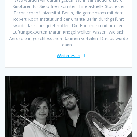
Kinotüren für Sie öffnen könnten! Eine aktuelle Studie der
Technischen Universität Berlin, die gemeinsam mit dem
Robert-Koch-Institut und der Charité Berlin durchgeführt
wurde, lässt uns jetzt hoffen. Die Forscher rund um den
Lüftungsexperten Martin Kriegel wollten wissen, wie sich
Aerosole in geschlossenen Räumen verteilen. Daraus wurde
dann…
Weiterlesen