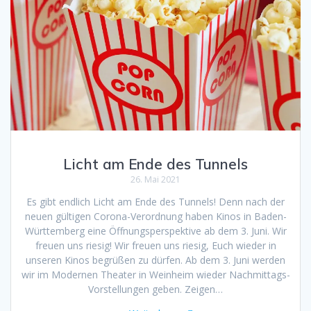
Licht am Ende des Tunnels
26. Mai 2021
Es gibt endlich Licht am Ende des Tunnels! Denn nach der
neuen gültigen Corona-Verordnung haben Kinos in Baden-
Württemberg eine Öffnungsperspektive ab dem 3. Juni. Wir
freuen uns riesig! Wir freuen uns riesig, Euch wieder in
unseren Kinos begrüßen zu dürfen. Ab dem 3. Juni werden
wir im Modernen Theater in Weinheim wieder Nachmittags-
Vorstellungen geben. Zeigen…