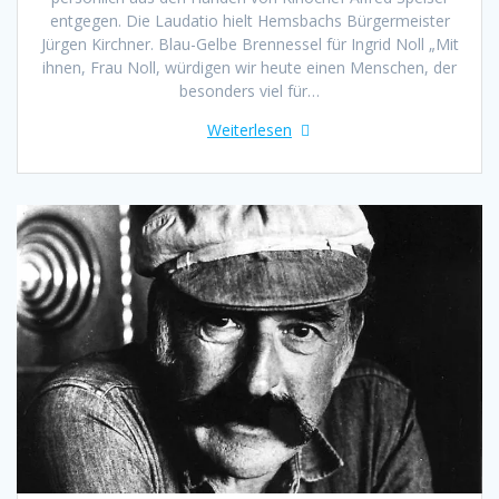
entgegen. Die Laudatio hielt Hemsbachs Bürgermeister
Jürgen Kirchner. Blau-Gelbe Brennessel für Ingrid Noll „Mit
ihnen, Frau Noll, würdigen wir heute einen Menschen, der
besonders viel für…
Weiterlesen