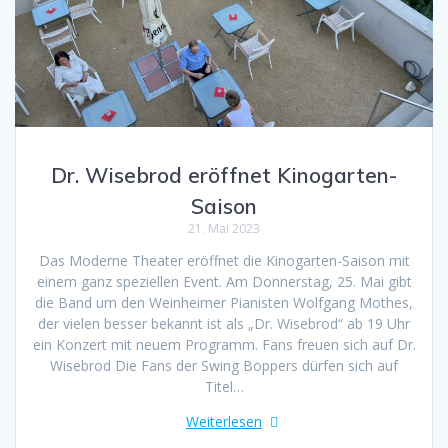
Dr. Wisebrod eröffnet Kinogarten-
Saison
21. Mai 2023
Das Moderne Theater eröffnet die Kinogarten-Saison mit
einem ganz speziellen Event. Am Donnerstag, 25. Mai gibt
die Band um den Weinheimer Pianisten Wolfgang Mothes,
der vielen besser bekannt ist als „Dr. Wisebrod“ ab 19 Uhr
ein Konzert mit neuem Programm. Fans freuen sich auf Dr.
Wisebrod Die Fans der Swing Boppers dürfen sich auf
Titel…
Weiterlesen