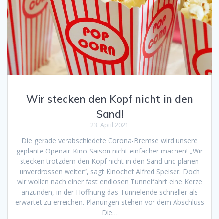
Wir stecken den Kopf nicht in den
Sand!
23. April 2021
Die gerade verabschiedete Corona-Bremse wird unsere
geplante Openair-Kino-Saison nicht einfacher machen! „Wir
stecken trotzdem den Kopf nicht in den Sand und planen
unverdrossen weiter“, sagt Kinochef Alfred Speiser. Doch
wir wollen nach einer fast endlosen Tunnelfahrt eine Kerze
anzünden, in der Hoffnung das Tunnelende schneller als
erwartet zu erreichen. Planungen stehen vor dem Abschluss
Die…