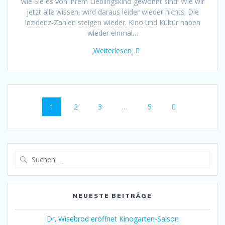
wie Sie es von ihrem Lieblingskino gewohnt sind. Wie wir
jetzt alle wissen, wird daraus leider wieder nichts. Die
Inzidenz-Zahlen steigen wieder. Kino und Kultur haben
wieder einmal…
Weiterlesen
Beitragsnavigation
Seite
Seite
Seite
Seite
1
2
3
…
5
Suche
nach:
NEUESTE BEITRÄGE
Dr. Wisebrod eröffnet Kinogarten-Saison