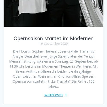
Opernsaison startet im Modernen
19. September 2020
Die Flötistin Sophie-Therese Löser und der Harfenist
Ansgar Deuschel, zwei junge Stipendiaten der Yehudi
Menuhin Stiftung, spielen am Sonntag, 20. September, ab
11.30 Uhr bei uns im Modernen Theater in Weinheim. Mit
ihrem Auftritt eröffnen die beiden die diesjährige
Opernsaison im Weinheimer Kino von Alfred Speiser.
Opernsaison startet mit „La Traviata“ Die Reihe „100
Jahre…
Weiterlesen