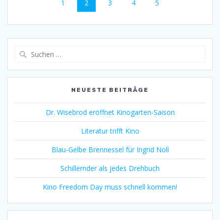
Seite
Seite
Seite
Seite
Seite
1
2
3
4
5
Suche
nach:
NEUESTE BEITRÄGE
Dr. Wisebrod eröffnet Kinogarten-Saison
Literatur trifft Kino
Blau-Gelbe Brennessel für Ingrid Noll
Schillernder als jedes Drehbuch
Kino Freedom Day muss schnell kommen!