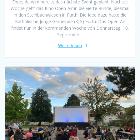
Ende, da wird bereits das nächste Event geplant. Nächste
Woche geht das Kino Open-Air in die vierte Runde, diesmal
in den Steinbachwiesen in Fürth. Die Idee dazu hatte die
Katholische Junge Gemeinde (KJG) Fürth. Das Open-Air
findet nun in der kommenden Woche von Donnerstag, 10.
September…
Weiterlesen