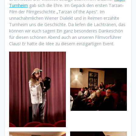
Turnheim
gab sich die Ehre. Im Gepäck den ersten Tarzan-
Film der Filmgeschichte „Tarzan of the Apes“. Im
unnachahmlichen Wiener Dialekt und in Reimen erzählte
Turnheim uns die Geschichte. Da liefen die Lachtränen, das
können wir euch sagen! Ein ganz besonderes Dankeschön
für diesen schönen Abend auch an unseren Filmvorführer
Claus! Er hatte die Idee zu diesem einzigartigen Event.