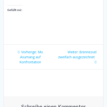
Gefällt mir:
Beitragsnavigation
Vorheriger
Nächster
Vorherige:
Mo
Weiter:
Brennessel
Beitrag:
Beitrag:
Asumang auf
zweifach ausgezeichnet
Konfrontation
Schreibe einen Kommentar