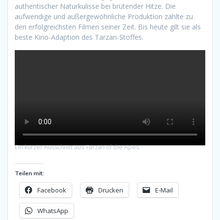
authentischer Naturkulisse bei brütender Hitze. Die
aufwendige und außergewöhnliche Produktion zählte zu
den erfolgreichsten Filmen seiner Zeit. Bis heute gilt sie als
beste Kino-Adaption des Tarzan-Stoffes.
Ein kurzer Ausschnitt aus Tarzan of the Apes.
Teilen mit:
Facebook
Drucken
E-Mail
WhatsApp