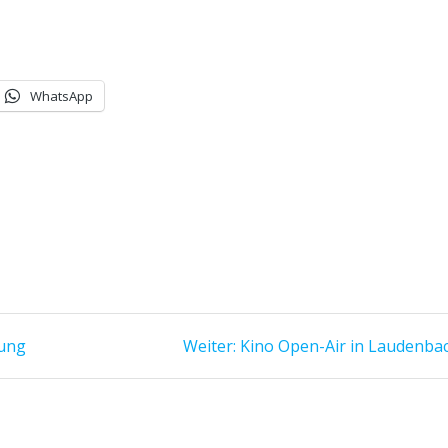
WhatsApp
Nächster
rung
Weiter:
Kino Open-Air in Laudenba
Beitrag: