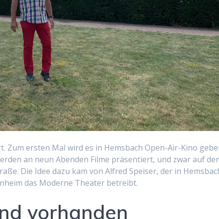
t. Zum ersten Mal wird es in Hemsbach Open-Air-Kino gebe
werden an neun Abenden Filme präsentiert, und zwar auf de
raße. Die Idee dazu kam von Alfred Speiser, der in Hemsbac
nheim das Moderne Theater betreibt.
sind vorhanden