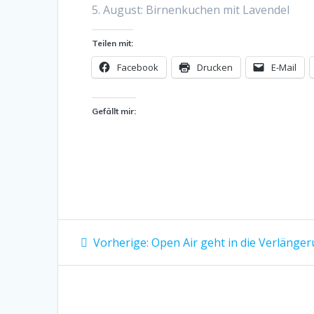
5. August: Birnenkuchen mit Lavendel
Teilen mit:
Facebook
Drucken
E-Mail
Gefällt mir:
Beitragsnavigation
Vorheriger
Vorherige:
Open Air geht in die Verlänge
Beitrag: