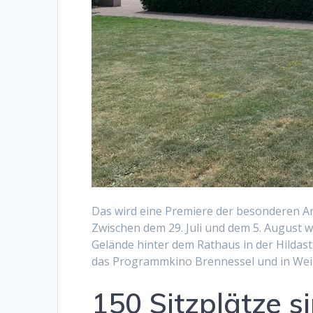
Das wird eine Premiere der besonderen Ar
Zwischen dem 29. Juli und dem 5. August 
Gelände hinter dem Rathaus in der Hildast
das Programmkino Brennessel und in Wei
150 Sitzplätze 