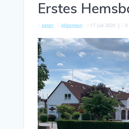
Erstes Hemsb
peter
Allgemein
17. Juli 2020
|
0