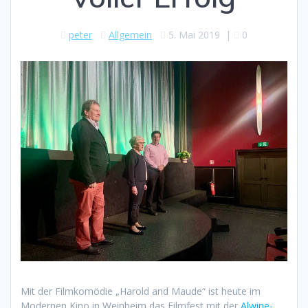
peter
Allgemein
5. Mai 2019
|
0
Mit der Filmkomödie „Harold and Maude“ ist heute im
Modernen Kino in Weinheim das Filmfest mit der
Alwine-