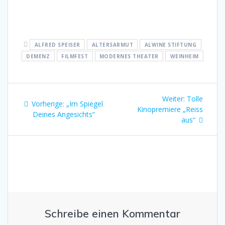
ALFRED SPEISER
ALTERSARMUT
ALWINE STIFTUNG
DEMENZ
FILMFEST
MODERNES THEATER
WEINHEIM
Beitragsnavigation
Nächster
Weiter:
Tolle
Vorheriger
Vorherige:
„Im Spiegel
Beitrag:
Kinopremiere „Reiss
Beitrag:
Deines Angesichts“
aus“
Schreibe einen Kommentar