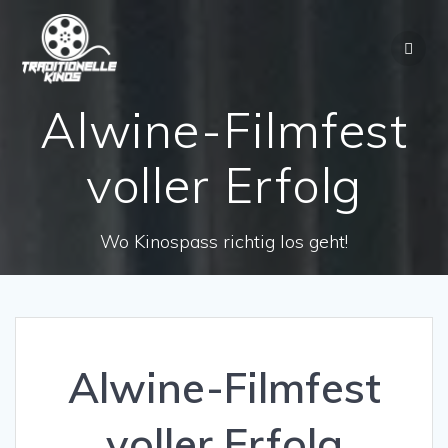
Zum
Inhalt
springen
Alwine-Filmfest
voller Erfolg
Wo Kinospass richtig los geht!
Alwine-Filmfest
voller Erfolg